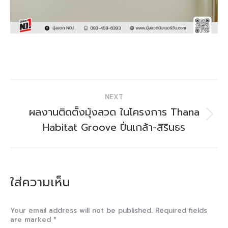
Project
NEXT
navigation
ผลงานติดตั้งมุ้งลวด ในโครงการ Thana
Next
Habitat Groove ปิ่นเกล้า-สิรินธร
project:
ใส่ความเห็น
Your email address will not be published. Required fields
are marked
*