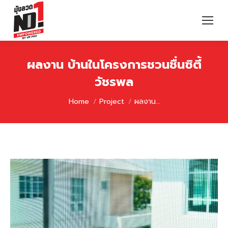
ผลงาน บ้านในโครงการชวนชื่นซิตี้
วัชรพล
You are here:
Home
Project
ผลงาน…