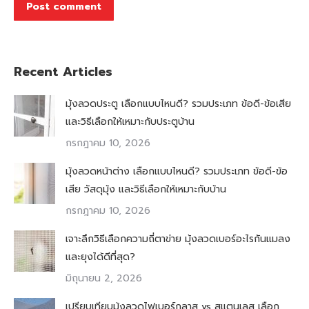
Post comment
Recent Articles
มุ้งลวดประตู เลือกแบบไหนดี? รวมประเภท ข้อดี-ข้อเสีย
และวิธีเลือกให้เหมาะกับประตูบ้าน
กรกฎาคม 10, 2026
มุ้งลวดหน้าต่าง เลือกแบบไหนดี? รวมประเภท ข้อดี-ข้อ
เสีย วัสดุมุ้ง และวิธีเลือกให้เหมาะกับบ้าน
กรกฎาคม 10, 2026
เจาะลึกวิธีเลือกความถี่ตาข่าย มุ้งลวดเบอร์อะไรกันแมลง
และยุงได้ดีที่สุด?
มิถุนายน 2, 2026
เปรียบเทียบมุ้งลวดไฟเบอร์กลาส vs สแตนเลส เลือก