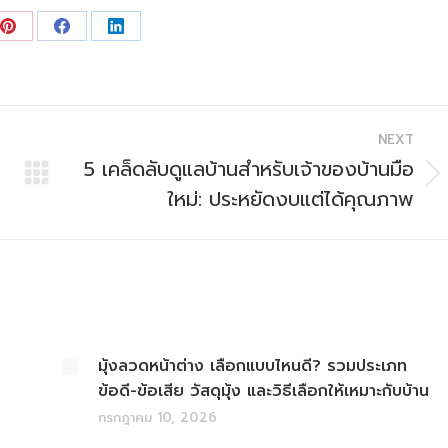
Share
Share
Share
on
on
on
Pinterest
Facebook
LinkedIn
NEXT
5 เคล็ดลับดูแลบ้านสำหรับเจ้าของบ้านมือ
Next
ใหม่: ประหยัดงบแต่ได้คุณภาพ
post:
มุ้งลวดหน้าต่าง เลือกแบบไหนดี? รวมประเภท
ข้อดี-ข้อเสีย วัสดุมุ้ง และวิธีเลือกให้เหมาะกับบ้าน
กรกฎาคม 10, 2026