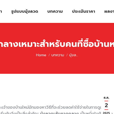
รา
รูปแบบมุ้งลวด
บทความ
ประเมินราคา
ผลงา
กลางเหมาะสำหรับคนที่ซื้อบ้าน
You are here:
Home
บทความ
มุ้งล…
ต.ค.
2
ะเจ้าของบ้านใหม่มักมองหาวิธีที่จะช่วยลดค่าใช้จ่ายในการดูแลบ้าน
ริ่มต้นจึงเป็นสิ่งสำคัญ
มุ้งลวดเส้นคาดกลาง
เป็นหนึ่งในตัวเลือก
2025