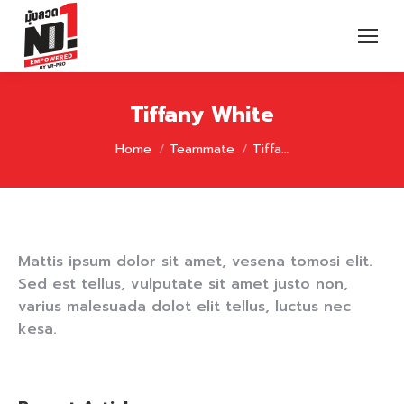
Tiffany White
You are here:
Home
Teammate
Tiffa…
Mattis ipsum dolor sit amet, vesena tomosi elit.
Sed est tellus, vulputate sit amet justo non,
varius malesuada dolot elit tellus, luctus nec
kesa.